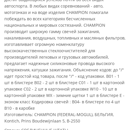
автоспорта. В любых видах соревнований - авто,
мотогонках и на воде изделия CHAMPION помогали
побеждать во всех категориях бесчисленных
национальных и мировых состязаний. CHAMPION
производит широкую гамму свечей зажигания,
накаливания, воздушных, топливных и масляных фильтров,
изготавливает огромную номенклатуру
высококачественных стеклоочистителей для
производителей легковых и грузовых автомобилей,
предлагает надежные силиконовые провода высокого
напряжения, катушки зажигания. Объяснение кодов: до "/"
идет простой код товара, после "/" - код упаковки. B01 - 1
шт в блиcтере B02 - 2 шт в блистере C01 - 1 шт в картоноой
упаковке С02 - 2 шт в картонной упаковке W10 - 10 шт в
картонной упаковке WX - зимние щетки 1 шт в блистере E -
эконом класс Кодировка свечей : В04- в блистере по 4 шт
В10 - в каробке
Изготовитель: CHAMPION (FEDERAL-MOGUL), БЕЛЬГИЯ,
Kontich, Prins Boudewijnlaan 5, B-2550