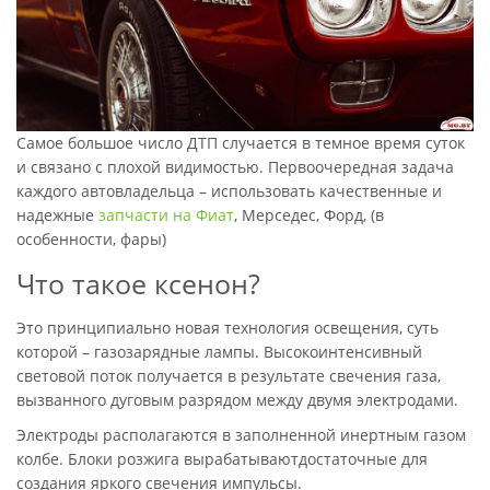
Самое большое число ДТП случается в темное время суток
и связано с плохой видимостью. Первоочередная задача
каждого автовладельца – использовать качественные и
надежные
запчасти на Фиат
, Мерседес, Форд, (в
особенности, фары)
Что такое ксенон?
Это принципиально новая технология освещения, суть
которой – газозарядные лампы. Высокоинтенсивный
световой поток получается в результате свечения газа,
вызванного дуговым разрядом между двумя электродами.
Электроды располагаются в заполненной инертным газом
колбе. Блоки розжига вырабатываютдостаточные для
создания яркого свечения импульсы.